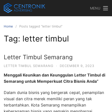
Skip
MENU
to
content
Home
Posts tagged “letter timbul”
Tag:
letter timbul
Letter Timbul Semarang
LETTER TIMBUL SEMARANG
·
DECEMBER 9, 2023
Menggali Keunikan dan Keunggulan Letter Timbul di
Semarang untuk Memperkuat Citra Bisnis Anda”
Dalam dunia bisnis yang bergerak cepat, penampilan
visual dan citra merek memiliki peran yang tak
terbantahkan. Kota Semarang menampilkan
keberagaman bisnis yang semakin menghargai