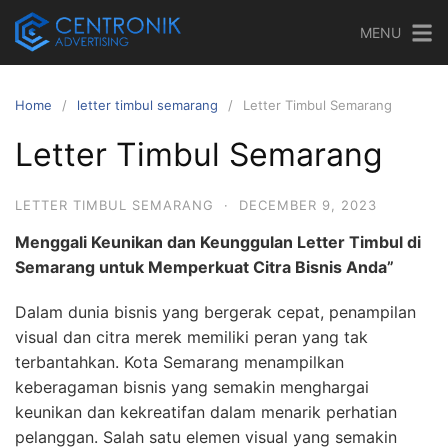
Skip
MENU
to
content
Home
letter timbul semarang
Letter Timbul Semarang
Letter Timbul Semarang
LETTER TIMBUL SEMARANG
·
DECEMBER 9, 2023
Menggali Keunikan dan Keunggulan Letter Timbul di
Semarang untuk Memperkuat Citra Bisnis Anda”
Dalam dunia bisnis yang bergerak cepat, penampilan
visual dan citra merek memiliki peran yang tak
terbantahkan. Kota Semarang menampilkan
keberagaman bisnis yang semakin menghargai
keunikan dan kekreatifan dalam menarik perhatian
pelanggan. Salah satu elemen visual yang semakin