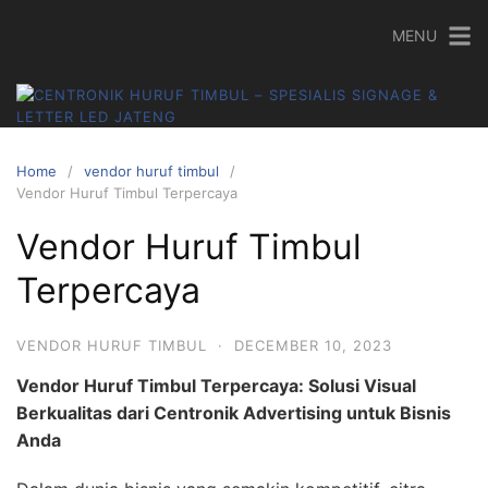
Skip
MENU
to
content
Home
vendor huruf timbul
Vendor Huruf Timbul Terpercaya
Vendor Huruf Timbul
Terpercaya
VENDOR HURUF TIMBUL
·
DECEMBER 10, 2023
Vendor Huruf Timbul Terpercaya: Solusi Visual
Berkualitas dari Centronik Advertising untuk Bisnis
Anda