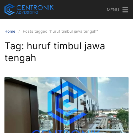
Skip
MENU
to
content
Home
Posts tagged “huruf timbul jawa tengah”
Tag:
huruf timbul jawa
tengah