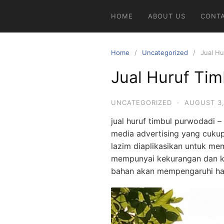
Skip
HOME
ABOUT US
CONT
to
content
Home
Uncategorized
Jual Hu
Jual Huruf Ti
UNCATEGORIZED
·
AUGUST 3,
jual huruf timbul purwodadi – 
media advertising yang cukup
lazim diaplikasikan untuk mem
mempunyai kekurangan dan k
bahan akan mempengaruhi harg