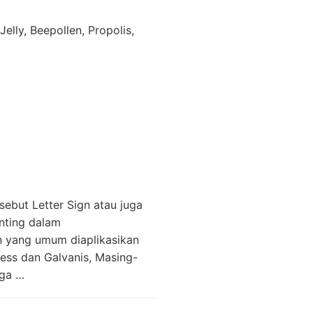
elly, Beepollen, Propolis,
sebut Letter Sign atau juga
nting dalam
n yang umum diaplikasikan
less dan Galvanis, Masing-
gga …