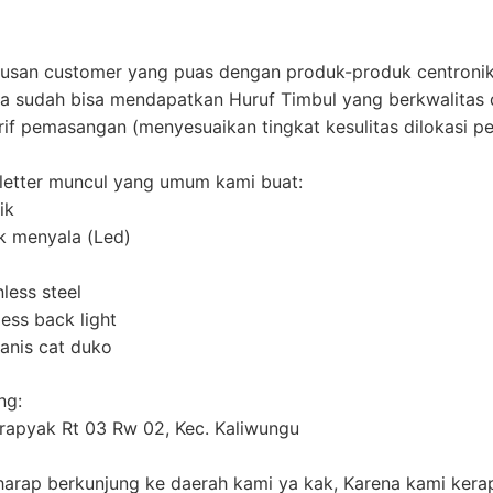
tusan customer yang puas dengan produk-produk centronik
da sudah bisa mendapatkan Huruf Timbul yang berkwalitas d
if pemasangan (menyesuaikan tingkat kesulitas dilokasi 
/ letter muncul yang umum kami buat:
ik
ik menyala (Led)
less steel
less back light
anis cat duko
ng:
rapyak Rt 03 Rw 02, Kec. Kaliwungu
arap berkunjung ke daerah kami ya kak, Karena kami kera