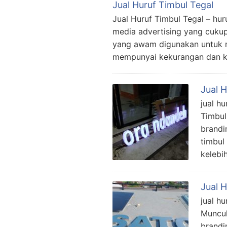
Jual Huruf Timbul Tegal
Jual Huruf Timbul Tegal – huru
media advertising yang cukup
yang awam digunakan untuk me
mempunyai kekurangan dan k
Jual 
jual h
Timbul
brandi
timbul
kelebi
Jual 
jual h
Muncul
brandi