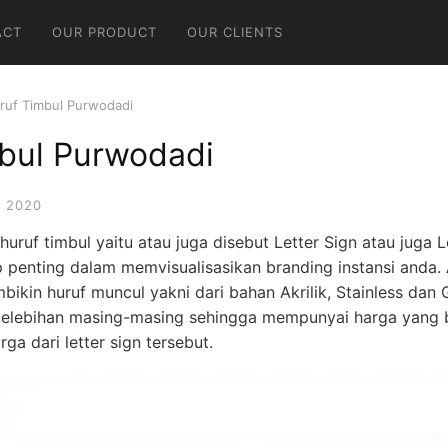
ACT
OUR PRODUCT
OUR CLIENTS
ruf Timbul Purwodadi
mbul Purwodadi
 2020
huruf timbul yaitu atau juga disebut Letter Sign atau juga 
 penting dalam memvisualisasikan branding instansi anda
bikin huruf muncul yakni dari bahan Akrilik, Stainless dan
elebihan masing-masing sehingga mempunyai harga yang b
a dari letter sign tersebut.