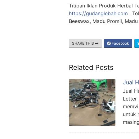
Titipan Iklan Produk Herbal Te
https://gudanglebah.com
, To
Beeswax, Madu Promil, Madu 
SHARE THIS
Facebook
Related Posts
Jual H
Jual H
Letter
memvis
untuk 
masing